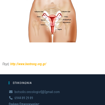
Πηγή:
http://www.bestrong.org.gr/
ΕΠΙΚΟΙΝΩΝΙΑ
botsolis.oncologist[@]gmail.com
6944 89 29 89
Ωράριο Επικοινωνίας: